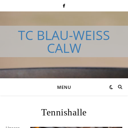
TC BLAU-WEISS
CALW
MENU
Tennishalle