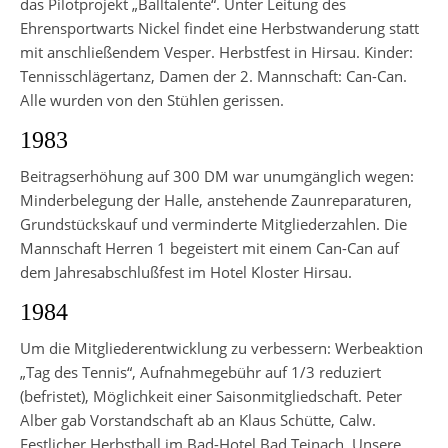
das Pilotprojekt „Balltalente“. Unter Leitung des
Ehrensportwarts Nickel findet eine Herbstwanderung statt
mit anschließendem Vesper. Herbstfest in Hirsau. Kinder:
Tennisschlägertanz, Damen der 2. Mannschaft: Can-Can.
Alle wurden von den Stühlen gerissen.
1983
Beitragserhöhung auf 300 DM war unumgänglich wegen:
Minderbelegung der Halle, anstehende Zaunreparaturen,
Grundstückskauf und verminderte Mitgliederzahlen. Die
Mannschaft Herren 1 begeistert mit einem Can-Can auf
dem Jahresabschlußfest im Hotel Kloster Hirsau.
1984
Um die Mitgliederentwicklung zu verbessern: Werbeaktion
„Tag des Tennis“, Aufnahmegebühr auf 1/3 reduziert
(befristet), Möglichkeit einer Saisonmitgliedschaft. Peter
Alber gab Vorstandschaft ab an Klaus Schütte, Calw.
Festlicher Herbstball im Bad-Hotel Bad Teinach. Unsere