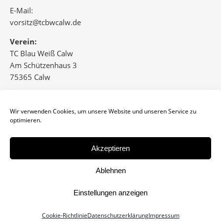
E-Mail:
vorsitz@tcbwcalw.de
Verein:
TC Blau Weiß Calw
Am Schützenhaus 3
75365 Calw
www.tcbwcalw.de
Wir verwenden Cookies, um unsere Website und unseren Service zu
optimieren.
Akzeptieren
Impressum
Datenschutz
Ablehnen
Einstellungen anzeigen
Datenschutz
/
Impressum
/ © 2026
Ashe Theme von
WP Royal
.
Cookie-Richtlinie
Datenschutzerklärung
Impressum